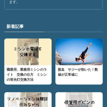
ます。
新着記事
職業用、業務用ミシンのラ
貧血 サジーが効いた！数
イト 交換の仕方 ミシン
値が正常値に
の蛍光灯交換方法