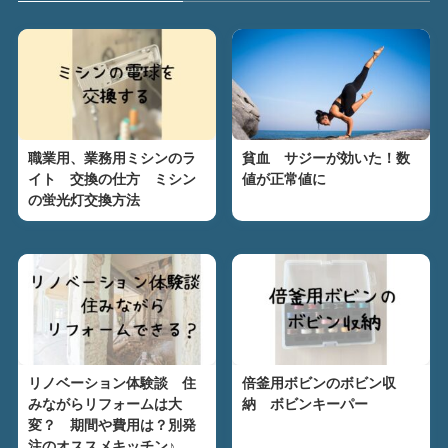
職業用、業務用ミシンのラ
貧血 サジーが効いた！数
イト 交換の仕方 ミシン
値が正常値に
の蛍光灯交換方法
リノベーション体験談 住
倍釜用ボビンのボビン収
みながらリフォームは大
納 ボビンキーパー
変？ 期間や費用は？別発
注のオススメキッチン♪